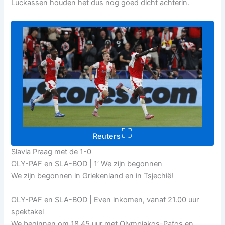
Luckassen houden het dus nog goed dicht achterin.
Reuters
Slavia Praag met de 1-0
OLY-PAF en SLA-BOD | 1′ We zijn begonnen
We zijn begonnen in Griekenland en in Tsjechië!
OLY-PAF en SLA-BOD | Even inkomen, vanaf 21.00 uur
spektakel
We beginnen om 18.45 uur met Olympiakos-Pafos en