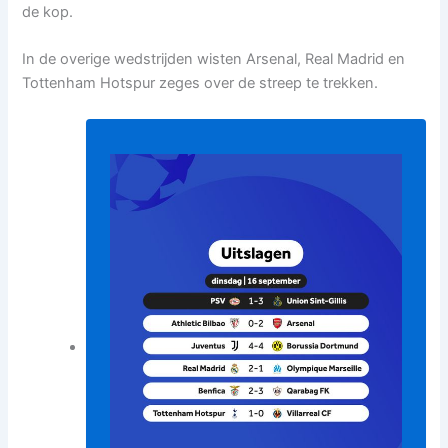
de kop.
In de overige wedstrijden wisten Arsenal, Real Madrid en
Tottenham Hotspur zeges over de streep te trekken.