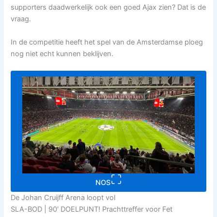
supporters daadwerkelijk ook een goed Ajax zien? Dat is de
vraag.
In de competitie heeft het spel van de Amsterdamse ploeg
nog niet echt kunnen beklijven.
NOS
De Johan Cruijff Arena loopt vol
SLA-BOD | 90′ DOELPUNT! Prachttreffer voor Fet