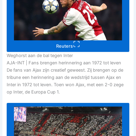
Reuters
Weghorst aan de bal tegen Inter
AJA-INT | Fans brengen herinnering aan 1972 tot leven
De fans van Ajax zijn creatief geweest. Zij brengen op de
tribune een herinnering aan de wedstrijd tussen Ajax en
Inter in 1972 tot leven. Toen won Ajax, met een 2-0 zege
op Inter, de Europa Cup 1.