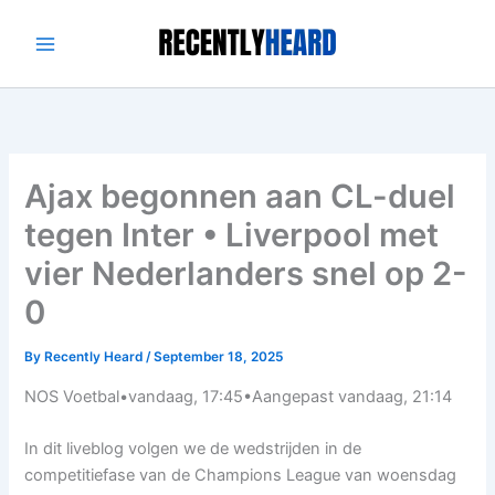
Skip
to
content
Ajax begonnen aan CL-duel
tegen Inter • Liverpool met
vier Nederlanders snel op 2-
0
By
Recently Heard
/
September 18, 2025
NOS Voetbal
•
vandaag, 17:45
•
Aangepast
vandaag, 21:14
In dit liveblog volgen we de wedstrijden in de
competitiefase van de Champions League van woensdag