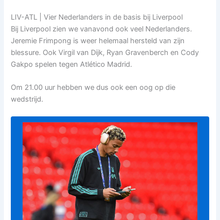
LIV-ATL | Vier Nederlanders in de basis bij Liverpool
Bij Liverpool zien we vanavond ook veel Nederlanders.
Jeremie Frimpong is weer helemaal hersteld van zijn
blessure. Ook Virgil van Dijk, Ryan Gravenberch en Cody
Gakpo spelen tegen Atlético Madrid.
Om 21.00 uur hebben we dus ook een oog op die
wedstrijd.