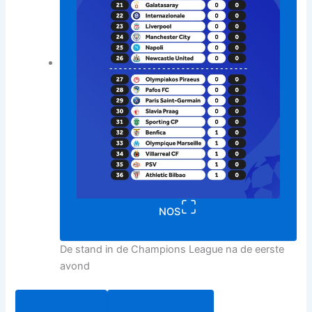
NOS
De stand in de Champions League na de eerste
avond