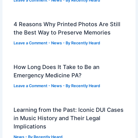
Leave a Comment
-
News
- By
Recently Heard
4 Reasons Why Printed Photos Are Still
the Best Way to Preserve Memories
Leave a Comment
-
News
- By
Recently Heard
How Long Does It Take to Be an
Emergency Medicine PA?
Leave a Comment
-
News
- By
Recently Heard
Learning from the Past: Iconic DUI Cases
in Music History and Their Legal
Implications
News
- By
Recently Heard