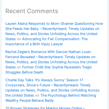
Recent Comments
Lauren Alaina Responds to Mom-Shamer Questioning How
She Feeds Her Baby – RecentlyHeard: Timely Updates on
News, Politics, and Stories Unfolding Across the United
States
on
Advocating for Fair Compensation: The
Importance of a Birth Injury Lawyer
Rachel Zegler’s Romance With Dancer Nathan Louis-
Fernand Revealed – RecentlyHeard: Timely Updates on
News, Politics, and Stories Unfolding Across the United
States
on
Former Child Star Sophie Nyweide’s Tragic
Struggles Before Death
Charlie Day Talks ‘It’s Always Sunny’ Season 17
Crossovers, Show’s Future – RecentlyHeard: Timely
Updates on News, Politics, and Stories Unfolding Across
the United States
on
The Psychology Behind Watching
Wealthy People Behave Badly
10 Proven Strategies for Making Money Online –