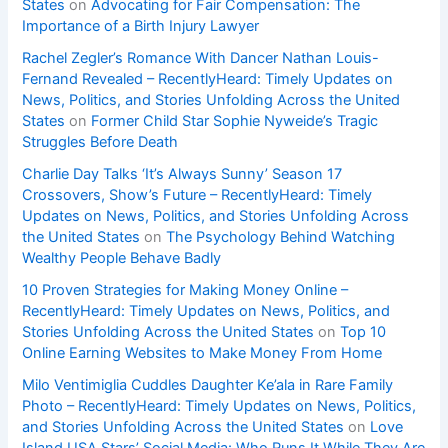
States
on
Advocating for Fair Compensation: The
Importance of a Birth Injury Lawyer
Rachel Zegler’s Romance With Dancer Nathan Louis-
Fernand Revealed – RecentlyHeard: Timely Updates on
News, Politics, and Stories Unfolding Across the United
States
on
Former Child Star Sophie Nyweide’s Tragic
Struggles Before Death
Charlie Day Talks ‘It’s Always Sunny’ Season 17
Crossovers, Show’s Future – RecentlyHeard: Timely
Updates on News, Politics, and Stories Unfolding Across
the United States
on
The Psychology Behind Watching
Wealthy People Behave Badly
10 Proven Strategies for Making Money Online –
RecentlyHeard: Timely Updates on News, Politics, and
Stories Unfolding Across the United States
on
Top 10
Online Earning Websites to Make Money From Home
Milo Ventimiglia Cuddles Daughter Ke’ala in Rare Family
Photo – RecentlyHeard: Timely Updates on News, Politics,
and Stories Unfolding Across the United States
on
Love
Island USA Stars’ Social Media: Who Runs It While They Are