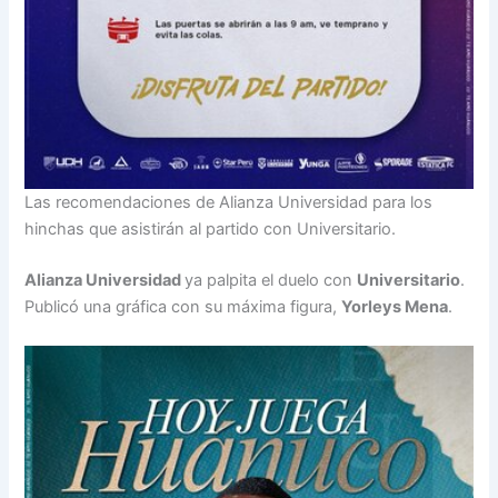
Las recomendaciones de Alianza Universidad para los
hinchas que asistirán al partido con Universitario.
Alianza Universidad
ya palpita el duelo con
Universitario
.
Publicó una gráfica con su máxima figura,
Yorleys Mena
.