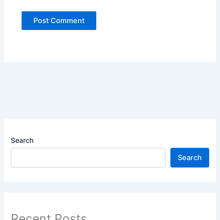
Search
Search
Recent Posts