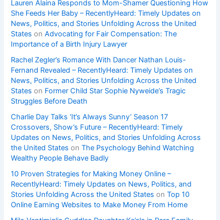
Lauren Alaina Responds to Mom-Shamer Questioning How
She Feeds Her Baby – RecentlyHeard: Timely Updates on
News, Politics, and Stories Unfolding Across the United
States
on
Advocating for Fair Compensation: The
Importance of a Birth Injury Lawyer
Rachel Zegler’s Romance With Dancer Nathan Louis-
Fernand Revealed – RecentlyHeard: Timely Updates on
News, Politics, and Stories Unfolding Across the United
States
on
Former Child Star Sophie Nyweide’s Tragic
Struggles Before Death
Charlie Day Talks ‘It’s Always Sunny’ Season 17
Crossovers, Show’s Future – RecentlyHeard: Timely
Updates on News, Politics, and Stories Unfolding Across
the United States
on
The Psychology Behind Watching
Wealthy People Behave Badly
10 Proven Strategies for Making Money Online –
RecentlyHeard: Timely Updates on News, Politics, and
Stories Unfolding Across the United States
on
Top 10
Online Earning Websites to Make Money From Home