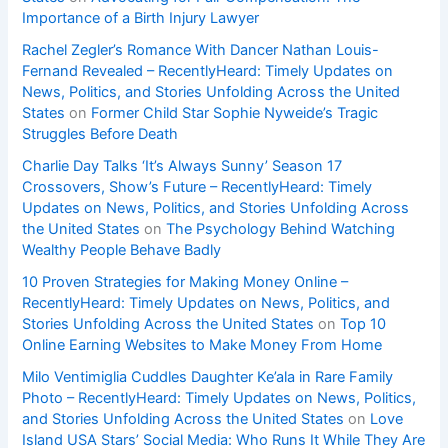
Importance of a Birth Injury Lawyer
Rachel Zegler’s Romance With Dancer Nathan Louis-
Fernand Revealed – RecentlyHeard: Timely Updates on
News, Politics, and Stories Unfolding Across the United
States
on
Former Child Star Sophie Nyweide’s Tragic
Struggles Before Death
Charlie Day Talks ‘It’s Always Sunny’ Season 17
Crossovers, Show’s Future – RecentlyHeard: Timely
Updates on News, Politics, and Stories Unfolding Across
the United States
on
The Psychology Behind Watching
Wealthy People Behave Badly
10 Proven Strategies for Making Money Online –
RecentlyHeard: Timely Updates on News, Politics, and
Stories Unfolding Across the United States
on
Top 10
Online Earning Websites to Make Money From Home
Milo Ventimiglia Cuddles Daughter Ke’ala in Rare Family
Photo – RecentlyHeard: Timely Updates on News, Politics,
and Stories Unfolding Across the United States
on
Love
Island USA Stars’ Social Media: Who Runs It While They Are