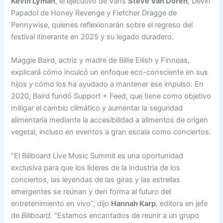
Kevin Lyman
, el ejecutivo de Vans
Steve Van Doren
, Devin
Papadol de Honey Revenge y Fletcher Dragge de
Pennywise, quienes reflexionarán sobre el regreso del
festival itinerante en 2025 y su legado duradero.
Maggie Baird, actriz y madre de Billie Eilish y Finneas,
explicará cómo inculcó un enfoque eco-consciente en sus
hijos y cómo los ha ayudado a mantener ese impulso. En
2020, Baird fundó Support + Feed, que tiene como objetivo
mitigar el cambio climático y aumentar la seguridad
alimentaria mediante la accesibilidad a alimentos de origen
vegetal, incluso en eventos a gran escala como conciertos.
“El Billboard Live Music Summit es una oportunidad
exclusiva para que los líderes de la industria de los
conciertos, las leyendas de las giras y las estrellas
emergentes se reúnan y den forma al futuro del
entretenimiento en vivo”, dijo
Hannah Karp
, editora en jefe
de
Billboard
. “Estamos encantados de reunir a un grupo