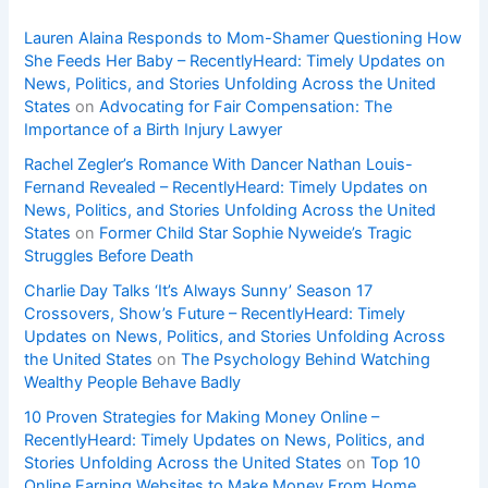
Lauren Alaina Responds to Mom-Shamer Questioning How
She Feeds Her Baby – RecentlyHeard: Timely Updates on
News, Politics, and Stories Unfolding Across the United
States
on
Advocating for Fair Compensation: The
Importance of a Birth Injury Lawyer
Rachel Zegler’s Romance With Dancer Nathan Louis-
Fernand Revealed – RecentlyHeard: Timely Updates on
News, Politics, and Stories Unfolding Across the United
States
on
Former Child Star Sophie Nyweide’s Tragic
Struggles Before Death
Charlie Day Talks ‘It’s Always Sunny’ Season 17
Crossovers, Show’s Future – RecentlyHeard: Timely
Updates on News, Politics, and Stories Unfolding Across
the United States
on
The Psychology Behind Watching
Wealthy People Behave Badly
10 Proven Strategies for Making Money Online –
RecentlyHeard: Timely Updates on News, Politics, and
Stories Unfolding Across the United States
on
Top 10
Online Earning Websites to Make Money From Home