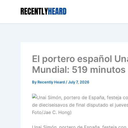
Skip
to
content
El portero español Una
Mundial: 519 minutos
By
Recently Heard
/
July 7, 2026
Unai Simón, portero de España, festeja con P