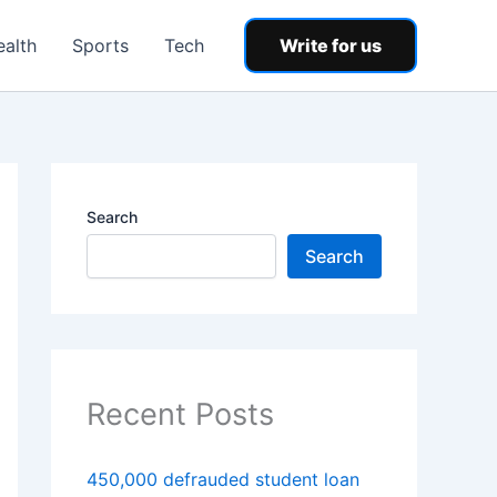
ealth
Sports
Tech
Write for us
Search
Search
Recent Posts
450,000 defrauded student loan