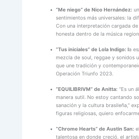
“Me niego” de Nico Hernández:
un
sentimientos más universales: la di
Con una interpretación cargada de
honesta dentro de la música region
“Tus iniciales” de Lola Indigo: l
a es
mezcla de soul, reggae y sonidos 
que une tradición y contemporaneid
Operación Triunfo 2023.
“EQUILIBRIVM” de Anitta:
“Es un á
manera sutil. No estoy cantando so
sanación y la cultura brasileña,” ex
figuras religiosas, quiero enfocarm
“Chrome Hearts” de Austin San:
el
talentosa en donde creció, el artis