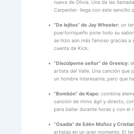
nueva de Olivia. Una de las llamada
Carpenter- llega con este sencillo q
“De lejitos” de Jay Wheeler:
un tem
puertorriqueño pone todo su sabor 
se hizo aún más famoso gracias a s
cuenta de Kick.
“Discúlpeme señor” de Greeicy:
el
artista del Valle. Una canción que
un hombre interesante, pero que h
“Bombón” de Kapo:
combina elemen
canción de ritmo ágil y directo, c
para bailar durante horas y con el r
“Osadía” de Edén Múñoz y Cristia
artistas en un gran momento. El tem