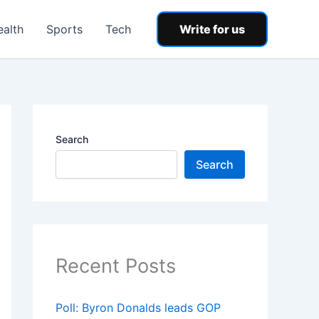
ealth
Sports
Tech
Write for us
Search
Search
Recent Posts
Poll: Byron Donalds leads GOP