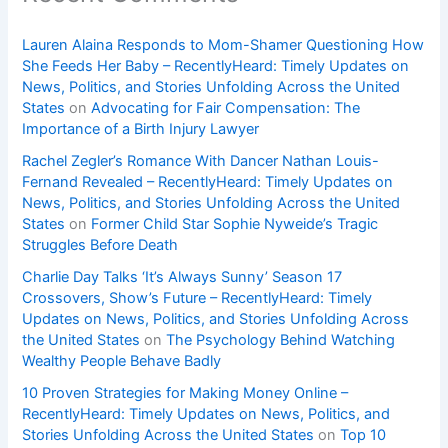
Lauren Alaina Responds to Mom-Shamer Questioning How
She Feeds Her Baby – RecentlyHeard: Timely Updates on
News, Politics, and Stories Unfolding Across the United
States
on
Advocating for Fair Compensation: The
Importance of a Birth Injury Lawyer
Rachel Zegler’s Romance With Dancer Nathan Louis-
Fernand Revealed – RecentlyHeard: Timely Updates on
News, Politics, and Stories Unfolding Across the United
States
on
Former Child Star Sophie Nyweide’s Tragic
Struggles Before Death
Charlie Day Talks ‘It’s Always Sunny’ Season 17
Crossovers, Show’s Future – RecentlyHeard: Timely
Updates on News, Politics, and Stories Unfolding Across
the United States
on
The Psychology Behind Watching
Wealthy People Behave Badly
10 Proven Strategies for Making Money Online –
RecentlyHeard: Timely Updates on News, Politics, and
Stories Unfolding Across the United States
on
Top 10