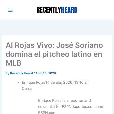
Skip
to
content
Al Rojas Vivo: José Soriano
domina el pitcheo latino en
MLB
By
Recently Heard
/
April 18, 2026
Enrique Rojas
14 de abr, 2026, 13:16 ET
Cerrar
Enrique Rojas is a reporter and
columnist for ESPNdeportes.com and
ESPN.com.