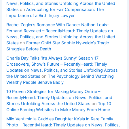
News, Politics, and Stories Unfolding Across the United
States
on
Advocating for Fair Compensation: The
Importance of a Birth Injury Lawyer
Rachel Zegler’s Romance With Dancer Nathan Louis-
Fernand Revealed – RecentlyHeard: Timely Updates on
News, Politics, and Stories Unfolding Across the United
States
on
Former Child Star Sophie Nyweide’s Tragic
Struggles Before Death
Charlie Day Talks ‘It’s Always Sunny’ Season 17
Crossovers, Show’s Future – RecentlyHeard: Timely
Updates on News, Politics, and Stories Unfolding Across
the United States
on
The Psychology Behind Watching
Wealthy People Behave Badly
10 Proven Strategies for Making Money Online –
RecentlyHeard: Timely Updates on News, Politics, and
Stories Unfolding Across the United States
on
Top 10
Online Earning Websites to Make Money From Home
Milo Ventimiglia Cuddles Daughter Ke’ala in Rare Family
Photo – RecentlyHeard: Timely Updates on News, Politics,