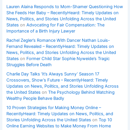
Lauren Alaina Responds to Mom-Shamer Questioning How
She Feeds Her Baby – RecentlyHeard: Timely Updates on
News, Politics, and Stories Unfolding Across the United
States
on
Advocating for Fair Compensation: The
Importance of a Birth Injury Lawyer
Rachel Zegler’s Romance With Dancer Nathan Louis-
Fernand Revealed – RecentlyHeard: Timely Updates on
News, Politics, and Stories Unfolding Across the United
States
on
Former Child Star Sophie Nyweide’s Tragic
Struggles Before Death
Charlie Day Talks ‘It’s Always Sunny’ Season 17
Crossovers, Show’s Future – RecentlyHeard: Timely
Updates on News, Politics, and Stories Unfolding Across
the United States
on
The Psychology Behind Watching
Wealthy People Behave Badly
10 Proven Strategies for Making Money Online –
RecentlyHeard: Timely Updates on News, Politics, and
Stories Unfolding Across the United States
on
Top 10
Online Earning Websites to Make Money From Home