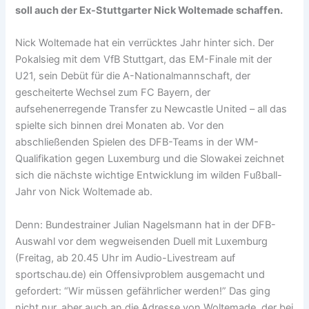
soll auch der Ex-Stuttgarter Nick Woltemade schaffen.
Nick Woltemade hat ein verrücktes Jahr hinter sich. Der
Pokalsieg mit dem VfB Stuttgart, das EM-Finale mit der
U21, sein Debüt für die A-Nationalmannschaft, der
gescheiterte Wechsel zum FC Bayern, der
aufsehenerregende Transfer zu Newcastle United – all das
spielte sich binnen drei Monaten ab. Vor den
abschließenden Spielen des DFB-Teams in der WM-
Qualifikation gegen Luxemburg und die Slowakei zeichnet
sich die nächste wichtige Entwicklung im wilden Fußball-
Jahr von Nick Woltemade ab.
Denn: Bundestrainer Julian Nagelsmann hat in der DFB-
Auswahl vor dem wegweisenden Duell mit Luxemburg
(Freitag, ab 20.45 Uhr im Audio-Livestream auf
sportschau.de) ein Offensivproblem ausgemacht und
gefordert: “Wir müssen gefährlicher werden!” Das ging
nicht nur, aber auch an die Adresse von Woltemade, der bei