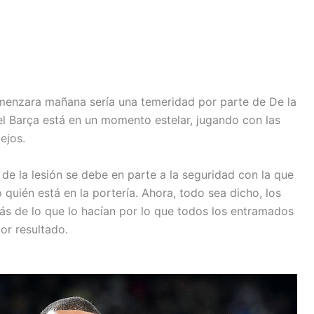
menzara mañana sería una temeridad por parte de De la
del Barça está en un momento estelar, jugando con las
ejos.
de la lesión se debe en parte a la seguridad con la que
quién está en la portería. Ahora, todo sea dicho, los
s de lo que lo hacían por lo que todos los entramados
or resultado.