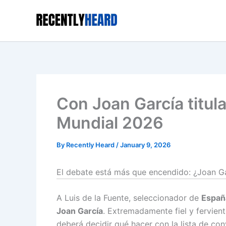
Skip
to
content
Con Joan García titula
Mundial 2026
By
Recently Heard
/
January 9, 2026
El debate está más que encendido: ¿Joan Gar
A Luis de la Fuente, seleccionador de
Españ
Joan García
. Extremadamente fiel y fervien
deberá decidir qué hacer con la lista de co