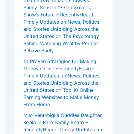
Charlie Day Talks ‘It’s Always
Sunny’ Season 17 Crossovers,
Show’s Future – RecentlyHeard:
Timely Updates on News, Politics,
and Stories Unfolding Across the
United States
on
The Psychology
Behind Watching Wealthy People
Behave Badly
10 Proven Strategies for Making
Money Online – RecentlyHeard:
Timely Updates on News, Politics,
and Stories Unfolding Across the
United States
on
Top 10 Online
Earning Websites to Make Money
From Home
Milo Ventimiglia Cuddles Daughter
Ke’ala in Rare Family Photo –
RecentlyHeard: Timely Updates on