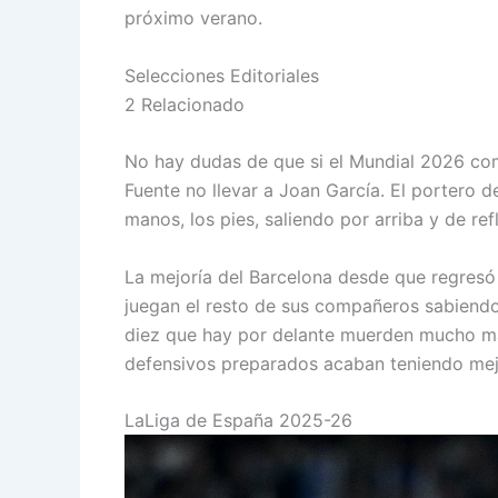
próximo verano.
Selecciones Editoriales
2 Relacionado
No hay dudas de que si el Mundial 2026 co
Fuente no llevar a Joan García. El portero 
manos, los pies, saliendo por arriba y de refl
La mejoría del Barcelona desde que regresó 
juegan el resto de sus compañeros sabiendo 
diez que hay por delante muerden mucho má
defensivos preparados acaban teniendo mej
LaLiga de España 2025-26