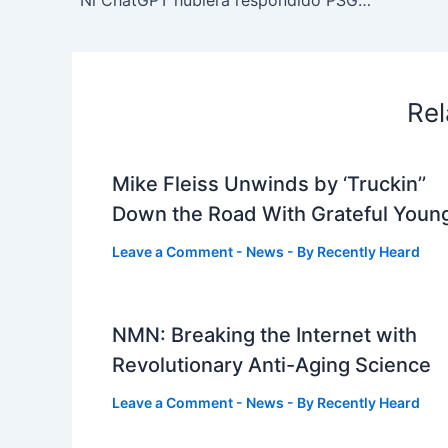
“Ni ChatGPT hubiera respondido PSG…”
Rel
Mike Fleiss Unwinds by ‘Truckin’’
Down the Road With Grateful Youn
Leave a Comment
-
News
- By
Recently Heard
NMN: Breaking the Internet with
Revolutionary Anti-Aging Science
Leave a Comment
-
News
- By
Recently Heard