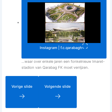
Instagram | f.c.qarabagh
…waar over enkele jaren een fonkelnieuw Imaret-
stadion van Qarabag FK moet verrijzen.
Vorige slide
Volgende slide