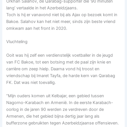
Orkhan Salahov, de Qarabag-supporter die ’90 minuten
lang’ vertaalde in het Azerbeidzjaans.
Toch is hij er vanavond niet bij als Ajax op bezoek komt in
Bakoe. Salahov kan het niet meer, sinds zijn beste vriend
omkwam aan het front in 2020.
Vluchteling
Ooit was hij zelf een verdienstelijk voetballer in de jeugd
van FC Bakoe, tot een botsing met de paal zijn knie en
carrière om zeep hielp. Daarna vond hij troost en
vriendschap bij Imaret Tayfa, de harde kern van Qarabag
FK. Dat was niet toevallig.
“Mijn ouders komen uit Kelbajar, een gebied tussen
Nagorno-Karabach en Armenië. In de eerste Karabach-
oorlog in de jaren 90 werden ze verdreven door de
Armenen, die het gebied bijna dertig jaar lang als
bufferzone gebruikten tegen Azerbeidzjaanse offensieven.