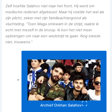
Zelf hoefde Salahov niet naar het front. Hij werd om
medische redenen afgekeurd. Maar hij voelde het wel als
zijn plicht, zeker met zijn familieachtergrond als
vluchteling. “Toen Maga omkwam in de strijd, raakte ik
echt met mezelf in de knoop. Ik kon het niet meer
opbrengen om naar een wedstrijd te gaan. Nog steeds
niet, trouwens.”
Archief Orkhan Salahov