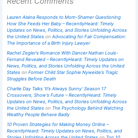
Recent Comments
Lauren Alaina Responds to Mom-Shamer Questioning
How She Feeds Her Baby – RecentlyHeard: Timely
Updates on News, Politics, and Stories Unfolding Across
the United States
on
Advocating for Fair Compensation:
The Importance of a Birth Injury Lawyer
Rachel Zegler’s Romance With Dancer Nathan Louis-
Fernand Revealed – RecentlyHeard: Timely Updates on
News, Politics, and Stories Unfolding Across the United
States
on
Former Child Star Sophie Nyweide’s Tragic
Struggles Before Death
Charlie Day Talks ‘It’s Always Sunny’ Season 17
Crossovers, Show’s Future – RecentlyHeard: Timely
Updates on News, Politics, and Stories Unfolding Across
the United States
on
The Psychology Behind Watching
Wealthy People Behave Badly
10 Proven Strategies for Making Money Online –
RecentlyHeard: Timely Updates on News, Politics, and
Stories Unfolding Across the United States
on
Top 10