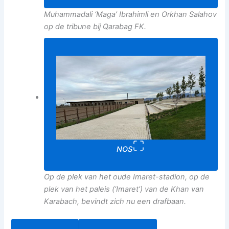
Muhammadali ‘Maga’ Ibrahimli en Orkhan Salahov
op de tribune bij Qarabag FK.
NOS
Op de plek van het oude Imaret-stadion, op de
plek van het paleis (‘Imaret’) van de Khan van
Karabach, bevindt zich nu een drafbaan.